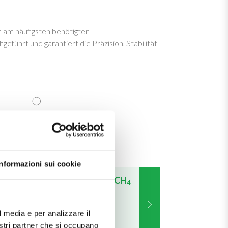
 am häufigsten benötigten
ührt und garantiert die Präzision, Stabilität
Informazioni sui cookie
C
H
S e C
H
S in CH
4
8
4
10
4
THT und TBM in
Methan
l media e per analizzare il
nostri partner che si occupano