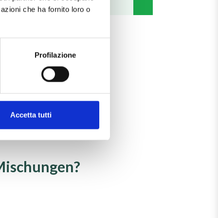
azioni che ha fornito loro o
N
2
offoxid in
Profilazione
off
Accetta tutti
 Mischungen?