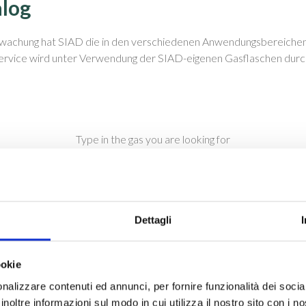
alog
erwachung hat SIAD die in den verschiedenen Anwendungsbereichen
rvice wird unter Verwendung der SIAD-eigenen Gasflaschen durchgef
Dettagli
dgas
BTEX in N
2
dgas
BTEX in Stickstoff
ookie
nalizzare contenuti ed annunci, per fornire funzionalità dei socia
inoltre informazioni sul modo in cui utilizza il nostro sito con i 