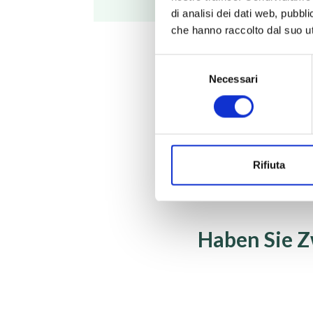
di analisi dei dati web, pubbl
che hanno raccolto dal suo uti
C
H
in Luft
3
8
Selezione
Propan in Luft
Necessari
del
consenso
Rifiuta
Haben Sie Z