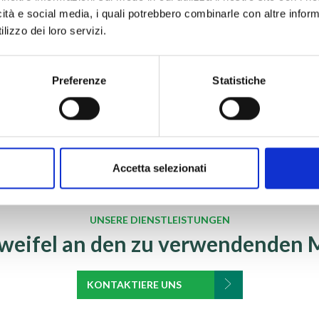
icità e social media, i quali potrebbero combinarle con altre inform
lizzo dei loro servizi.
CO in N
/ Luft
NO in 
2
Kohlenmonoxid in
Stickst
Preferenze
Statistiche
Stickstoff / Luft
Stickst
Accetta selezionati
UNSERE DIENSTLEISTUNGEN
weifel an den zu verwendenden
KONTAKTIERE UNS