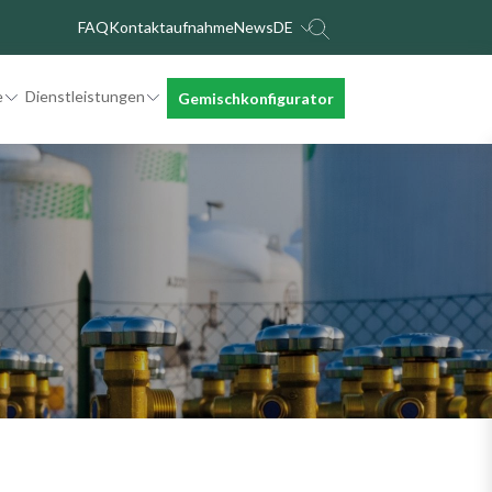
FAQ
Kontaktaufnahme
News
DE
Italian
e
Dienstleistungen
Gemischkonfigurator
English
French