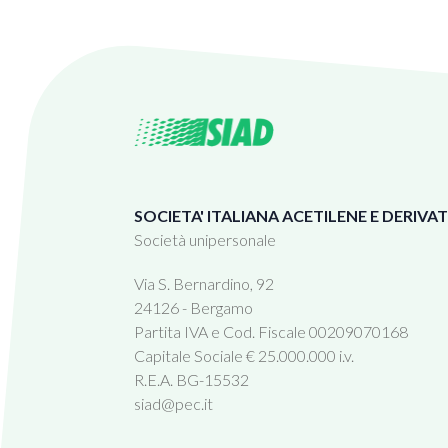
SOCIETA' ITALIANA ACETILENE E DERIVATI S
Società unipersonale
Via S. Bernardino, 92
24126 - Bergamo
Partita IVA e Cod. Fiscale 00209070168
Capitale Sociale € 25.000.000 i.v.
R.E.A. BG-15532
siad@pec.it